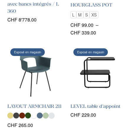
avec bancs intégrés / L
HOURGLASS POT
360
L
M
S
XS
CHF
8'778.00
CHF
99.00
–
Plage
CHF
339.00
de
prix :
Exposé en magasin
Exposé en magasin
CHF 99.00
à
CHF 339.00
LAYOUT ARMCHAIR 211
LEVEL table d’appoint
CHF
229.00
CHF
265.00