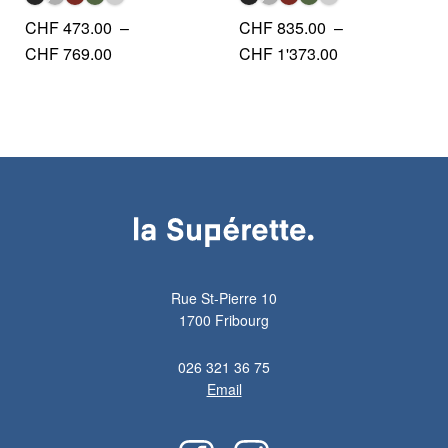
CHF
473.00
–
CHF
835.00
–
Plage
Plage
CHF
769.00
CHF
1'373.00
de
de
prix :
prix :
CHF 473.00
CHF 835.00
à
à
CHF 769.00
CHF 1'373.00
Rue St-Pierre 10
1700 Fribourg
026 321 36 75
Email