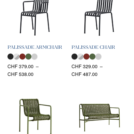
PALISSADE ARMCHAIR
PALISSADE CHAIR
CHF
379.00
–
CHF
329.00
–
Plage
Plage
CHF
538.00
CHF
487.00
de
de
prix :
prix :
CHF 379.00
CHF 329.00
à
à
CHF 538.00
CHF 487.00