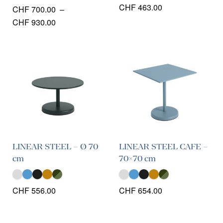
CHF
463.00
CHF
700.00
–
Plage
CHF
930.00
de
prix :
CHF 700.00
à
CHF 930.00
LINEAR STEEL – Ø 70
LINEAR STEEL CAFE –
cm
70×70 cm
CHF
556.00
CHF
654.00