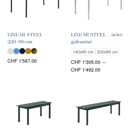
LINEAR STEEL –
LINEAR STEEL – acier
220×90 cm
galvanisé
140x80 cm
200x80 cm
CHF
1'567.00
CHF
1'305.00
–
Plage
CHF
1'492.00
de
prix :
CHF 1'305.00
à
CHF 1'492.00