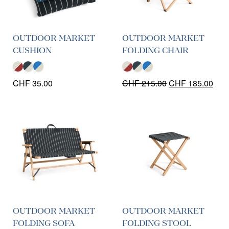
OUTDOOR MARKET
OUTDOOR MARKET
CUSHION
FOLDING CHAIR
Le
Le
CHF
35.00
CHF
215.00
CHF
185.00
prix
prix
initial
actu
était :
est :
CHF 215.00.
CHF
OUTDOOR MARKET
OUTDOOR MARKET
FOLDING SOFA
FOLDING STOOL