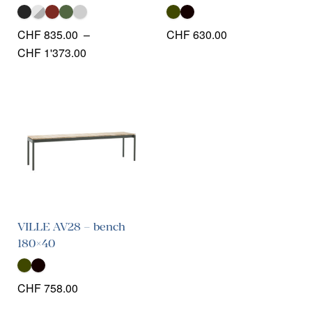
CHF
835.00
–
CHF
630.00
Plage
CHF
1'373.00
de
prix :
CHF 835.00
à
CHF 1'373.00
VILLE AV28 – bench
180×40
CHF
758.00