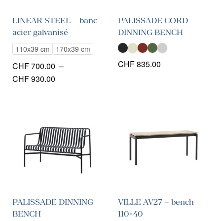
LINEAR STEEL – banc
PALISSADE CORD
acier galvanisé
DINNING BENCH
110x39 cm
170x39 cm
CHF
835.00
CHF
700.00
–
Plage
CHF
930.00
de
prix :
CHF 700.00
à
CHF 930.00
PALISSADE DINNING
VILLE AV27 – bench
BENCH
110×40