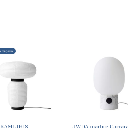
n magasin
KAMI JH18
JWDA marbre Carrara