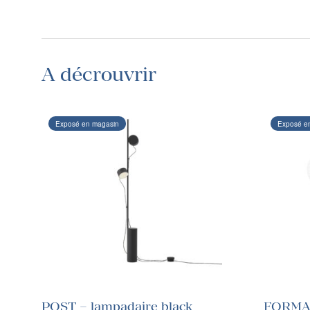
A décrouvrir
Exposé en magasin
Exposé e
POST – lampadaire black
FORMA