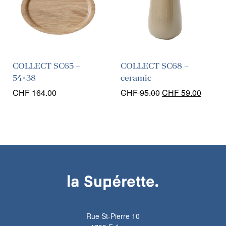
COLLECT SC65 –
COLLECT SC68 –
54×38
ceramic
Le
Le
CHF
164.00
CHF
95.00
CHF
59.00
prix
prix
initial
actuel
était :
est :
CHF 95.00.
CHF 59
Rue St-Pierre 10