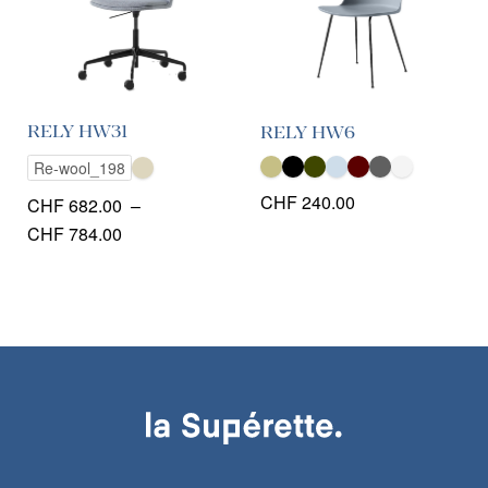
RELY HW31
RELY HW6
Re-wool_198
CHF
240.00
CHF
682.00
–
Plage
CHF
784.00
de
prix :
CHF 682.00
à
CHF 784.00