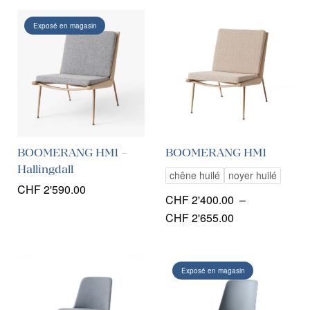
Exposé en magasin
BOOMERANG HM1 –
BOOMERANG HM1
Hallingdall
chêne huilé
noyer huilé
CHF
2'590.00
CHF
2'400.00
–
Plage
CHF
2'655.00
de
prix :
CHF 2'400.00
Exposé en magasin
à
CHF 2'655.00