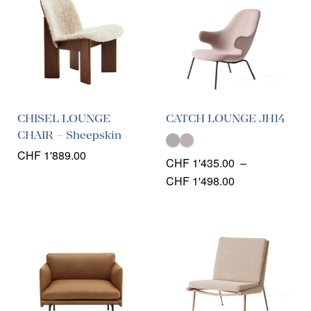
CHISEL LOUNGE
CATCH LOUNGE JH14
CHAIR – Sheepskin
CHF
1'889.00
CHF
1'435.00
–
Plage
CHF
1'498.00
de
prix :
CHF 1'435.00
à
CHF 1'498.00