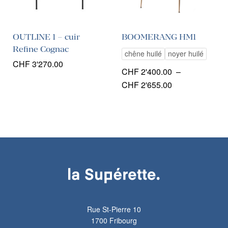
OUTLINE 1 – cuir
BOOMERANG HM1
Refine Cognac
chêne huilé
noyer huilé
CHF
3'270.00
CHF
2'400.00
–
Plage
CHF
2'655.00
de
prix :
CHF 2'400.00
à
CHF 2'655.00
Rue St-Pierre 10
1700 Fribourg