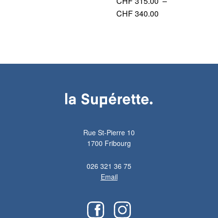
CHF
315.00
–
Plage
CHF
340.00
de
prix :
CHF 315.00
à
CHF 340.00
Rue St-Pierre 10
1700 Fribourg
026 321 36 75
Email