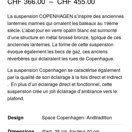
Plage
CHF
366.00
–
CHF
455.00
de
La suspension COPENHAGEN s’inspire des anciennes
prix :
lanternes marines qui ornaient les bateaux au 19ème
siècle. L’abat-jour en verre opalin blanc est surmonté
CHF 366.0
d’une structure en métal brossé bronze, typique de ces
anciennes lanternes. La forme de cette suspension
à
évoque également les becs de gaz, ces anciens
CHF 455.0
réverbères qui éclairaient les rues de Copenhague.
La suspension Copenhagen se caractérise également
par la qualité de son éclairage à la fois direct et indirect
. En plus d’un éclairage direct et fonctionnel, cette
suspension crée un joli éclairage d’ambiance vers le
plafond.
Design
Space Copenhagen- Andtradition
Dimensions
diam. 35 cm, hauteur 40 cm