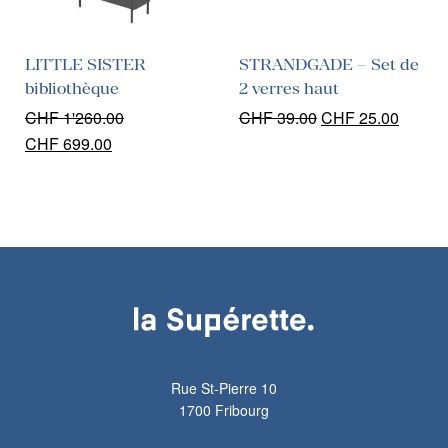
LITTLE SISTER
STRANDGADE – Set de
bibliothèque
2 verres haut
Le
Le
CHF
1'260.00
CHF
39.00
CHF
25.00
Le
Le
prix
prix
CHF
699.00
prix
prix
initial
actuel
initial
actuel
était :
est :
était :
est :
CHF 39.00.
CHF 25
CHF 1'260.00.
CHF 699.00.
Rue St-Pierre 10
1700 Fribourg