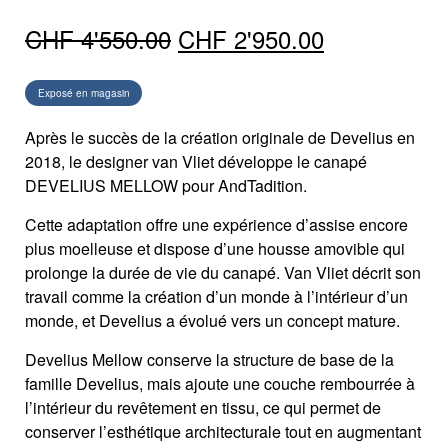
Le
Le
CHF
4'550.00
CHF
2'950.00
prix
prix
Exposé en magasin
initial
actuel
Après le succès de la création originale de Develius en
était :
est :
2018, le designer van Vliet développe le canapé
DEVELIUS MELLOW pour AndTadition.
CHF 4'550.00.
CHF 2'950.
Cette adaptation offre une expérience d’assise encore
plus moelleuse et dispose d’une housse amovible qui
prolonge la durée de vie du canapé. Van Vliet décrit son
travail comme la création d’un monde à l’intérieur d’un
monde, et Develius a évolué vers un concept mature.
Develius Mellow conserve la structure de base de la
famille Develius, mais ajoute une couche rembourrée à
l’intérieur du revêtement en tissu, ce qui permet de
conserver l’esthétique architecturale tout en augmentant