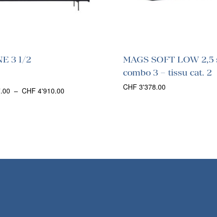
E 3 1/2
MAGS SOFT LOW 2,5 s
combo 3 – tissu cat. 2
CHF
3'378.00
Plage
.00
–
CHF
4'910.00
de
prix :
CHF 4'817.00
à
CHF 4'910.00