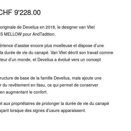
Plage
CHF
9'228.00
de
originale de Develius en 2018, le designer van Vliet
prix :
US MELLOW pour AndTadition.
CHF 5'435.00
érience d’assise encore plus moelleuse et dispose d’une
a durée de vie du canapé. Van Vliet décrit son travail comme
à
érieur d’un monde, et Develius a évolué vers un concept
CHF 9'228.00
ructure de base de la famille Develius, mais ajoute une
r du revêtement en tissu, ce qui permet de conserver
t en augmentant le confort.
 aux propriétaires de prolonger la durée de vie du canapé
açant lorsque des signes d’usure apparaissent.