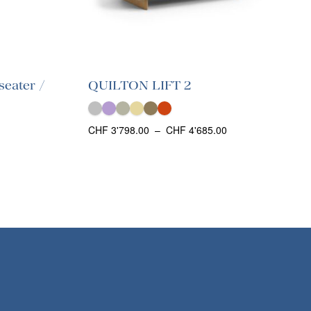
eater /
QUILTON LIFT 2
Plage
CHF
3'798.00
–
CHF
4'685.00
de
prix :
CHF 3'798.00
à
CHF 4'685.00