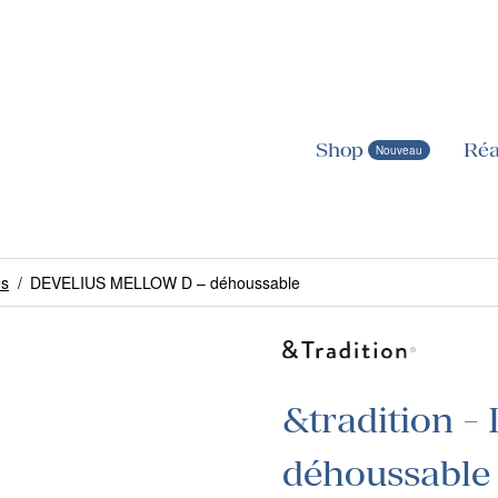
Shop
Réa
es
/
DEVELIUS MELLOW D – déhoussable
&tradition
déhoussable