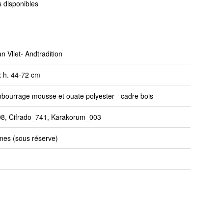
 disponibles
 Vliet- Andtradition
x h. 44-72 cm
embourrage mousse et ouate polyester - cadre bois
8, Cifrado_741, Karakorum_003
nes (sous réserve)