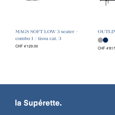
MAGS SOFT LOW 3 seater –
OUTLIN
combo 1 / tissu cat. 3
CHF
4'129.00
CHF
4'817