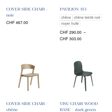
COVER SIDE CHAIR –
PAVILION AV1
noir
chêne
chêne teinté noir
CHF
467.00
noyer huilé
CHF
290.00
–
Plage
CHF
303.00
de
prix :
CHF 290.00
à
CHF 303.00
COVER SIDE CHAIR –
VISU CHAIR WOOD
chêne
BASE – dark green