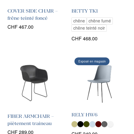
COVER SIDE CHAIR –
BETTY TK1
frêne teinté foncé
chêne
chêne fumé
CHF
467.00
chêne teinté noir
CHF
468.00
Exposé en magasin
RELY HW6
FIBER ARMCHAIR –
piètement traineau
CHF
289.00
CHF
240.00