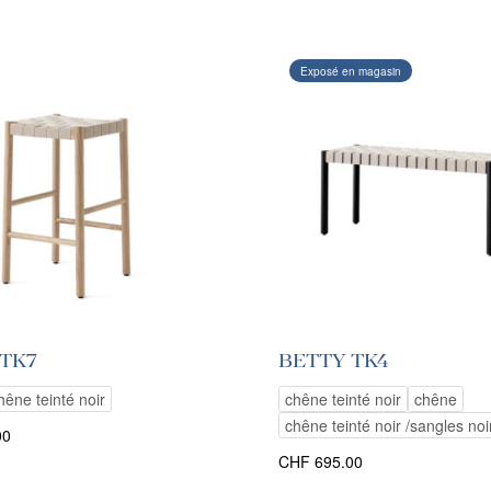
Exposé en magasin
 TK7
BETTY TK4
hêne teinté noir
chêne teinté noir
chêne
chêne teinté noir /sangles noi
00
CHF
695.00