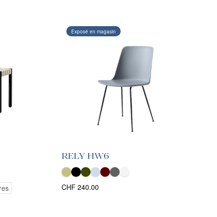
Exposé en magasin
RELY HW6
CHF
240.00
res