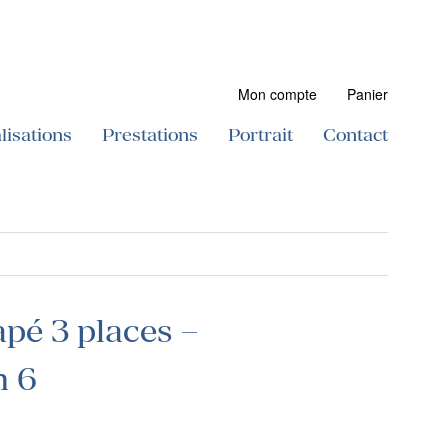
Mon compte
Panier
lisations
Prestations
Portrait
Contact
pé 3 places –
n 6