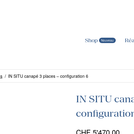
Shop
Réa
es
/
IN SITU canapé 3 places – configuration 6
IN SITU cana
configuratio
CHF
5'470.00