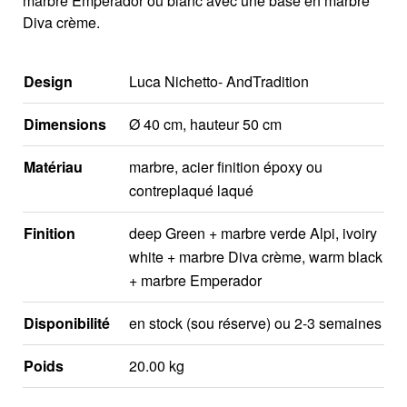
marbre Emperador ou blanc avec une base en marbre
Diva crème.
Design
Luca Nichetto- AndTradition
Dimensions
Ø 40 cm, hauteur 50 cm
Matériau
marbre, acier finition époxy ou
contreplaqué laqué
Finition
deep Green + marbre verde Alpi, ivoiry
white + marbre Diva crème, warm black
+ marbre Emperador
Disponibilité
en stock (sou réserve) ou 2-3 semaines
Poids
20.00 kg