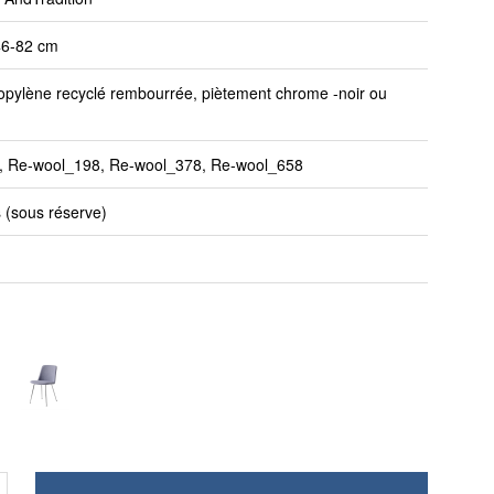
 46-82 cm
opylène recyclé rembourrée, piètement chrome -noir ou
, Re-wool_198, Re-wool_378, Re-wool_658
 (sous réserve)