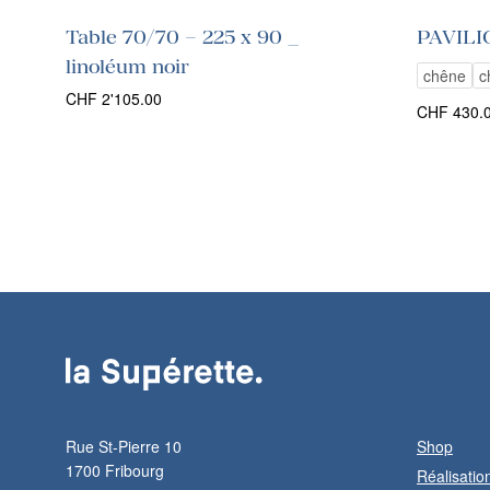
Table 70/70 – 225 x 90 _
PAVILI
linoléum noir
chêne
c
CHF
2'105.00
CHF
430.
Rue St-Pierre 10
Shop
1700 Fribourg
Réalisatio