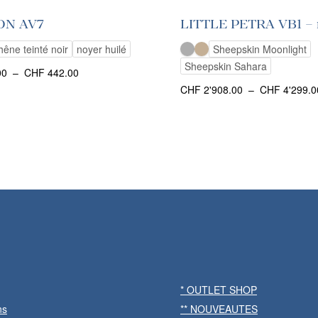
ON AV7
LITTLE PETRA VB1 – 
hêne teinté noir
noyer huilé
Sheepskin Moonlight
Sheepskin Sahara
Plage
00
–
CHF
442.00
de
CHF
2'908.00
–
CHF
4'299.0
prix :
CHF 430.00
à
CHF 442.00
* OUTLET SHOP
ns
** NOUVEAUTES