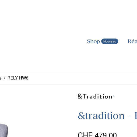
Shop
Réa
s
/
RELY HW8
&tradition 
CHF
479.00