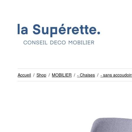
Accueil
/
Shop
/
MOBILIER
/
- Chaises
/
- sans accoudoir