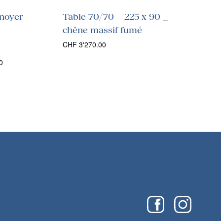
noyer
Table 70/70 – 225 x 90 _
chêne massif fumé
CHF
3'270.00
Plage
0
de
prix :
CHF 2'908.00
à
CHF 4'299.00