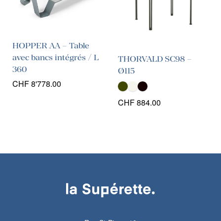
HOPPER AA – Table
avec bancs intégrés / L
THORVALD SC98 –
360
Ø115
CHF
8'778.00
CHF
884.00