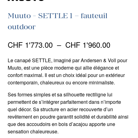
Muuto - SETTLE 1 – fauteuil
outdoor
Plage
CHF
1'773.00
–
CHF
1'960.00
de
Le canapé SETTLE, imaginé par Andersen & Voll pour
prix :
Muuto, est une pièce moderne qui allie élégance et
confort maximal. Il est un choix idéal pour un extérieur
CHF 1'7
contemporain, chaleureux ou encore minimaliste.
à
Ses formes simples et sa silhouette rectiligne lui
permettent de s’intégrer parfaitement dans n’importe
CHF 1'9
quel décor. Sa structure en acier recouverte d’un
revêtement en poudre garantit solidité et durabilité ainsi
que des accoudoirs en bois d’acajou apporte une
sensation chaleureuse.