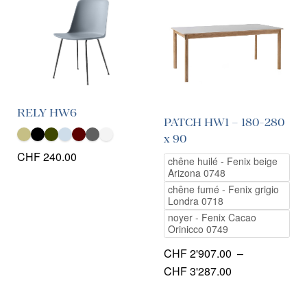
RELY HW6
PATCH HW1 – 180-280
x 90
CHF
240.00
chêne huilé - Fenix beige
Arizona 0748
chêne fumé - Fenix grigio
Londra 0718
noyer - Fenix Cacao
Orinicco 0749
CHF
2'907.00
–
Plage
CHF
3'287.00
de
prix :