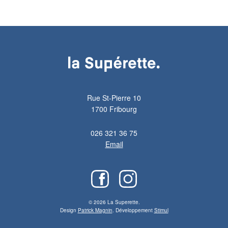
CHF 2'907.00
à
CHF 3'287.00
Rue St-Pierre 10
1700 Fribourg
026 321 36 75
Email
© 2026 La Superette.
Design
Patrick Magnin
. Développement
Stimul