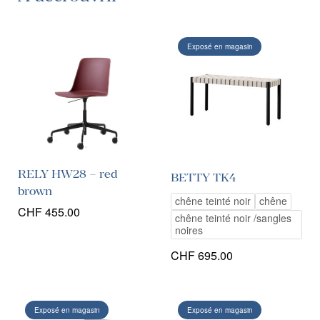
Exposé en magasin
RELY HW28 – red
BETTY TK4
brown
chêne teinté noir
chêne
CHF
455.00
chêne teinté noir /sangles
noires
CHF
695.00
Exposé en magasin
Exposé en magasin