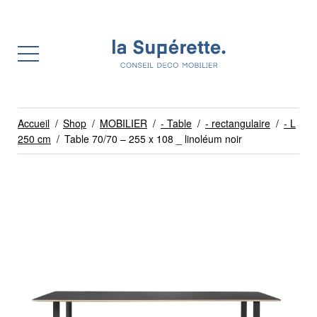
Accueil
/
Shop
/
MOBILIER
/
- Table
/
- rectangulaire
/
- L
250 cm
/
Table 70/70 – 255 x 108 _ linoléum noir