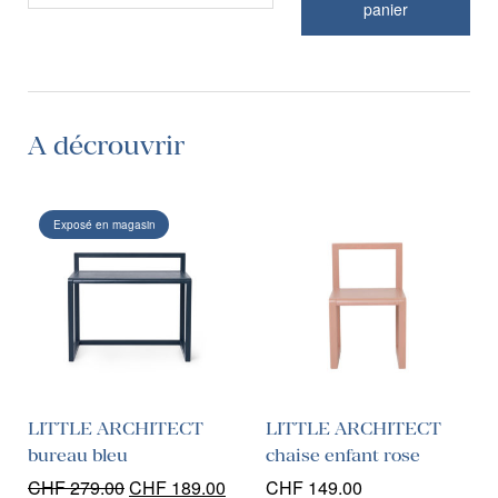
panier
A décrouvrir
Exposé en magasin
LITTLE ARCHITECT
LITTLE ARCHITECT
bureau bleu
chaise enfant rose
Le
Le
CHF
279.00
CHF
189.00
CHF
149.00