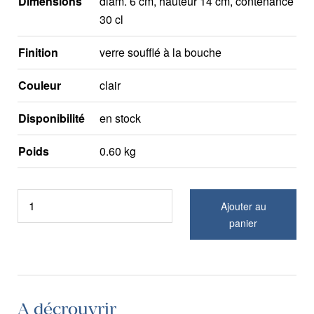
Dimensions
diam. 6 cm, hauteur 14 cm, contenance
30 cl
Finition
verre soufflé à la bouche
Couleur
clair
Disponibilité
en stock
Poids
0.60 kg
Ajouter au
panier
A décrouvrir