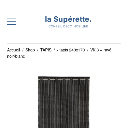
Accueil
/
Shop
/
TAPIS
/
- tapis 240x170
/
VK 3 – rayé
noir/blanc