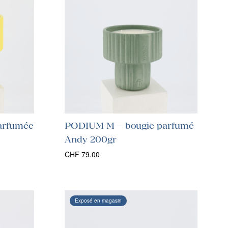
arfumée
PODIUM M – bougie parfumé
Andy 200gr
CHF
79.00
Exposé en magasin