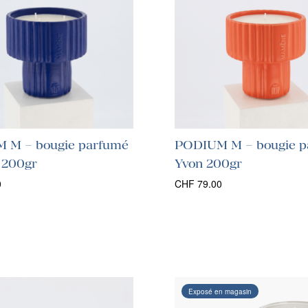
 M – bougie parfumé
PODIUM M – bougie p
 200gr
Yvon 200gr
0
CHF
79.00
Exposé en magasin