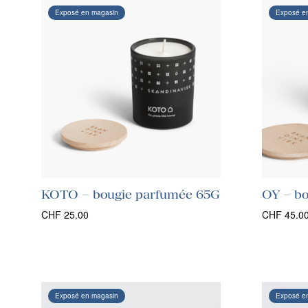
Exposé en magasin
Exposé e
KOTO – bougie parfumée 65G
OY – b
CHF
25.00
CHF
45.0
Exposé en magasin
Exposé e