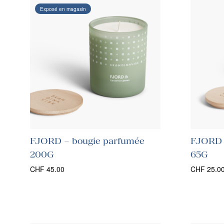
Exposé en magasin
FJORD – bougie parfumée
FJORD 
200G
65G
CHF
45.00
CHF
25.0