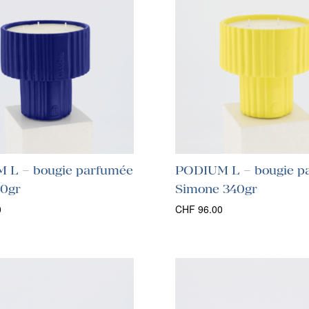
 L – bougie parfumée
PODIUM L – bougie p
40gr
Simone 340gr
0
CHF
96.00