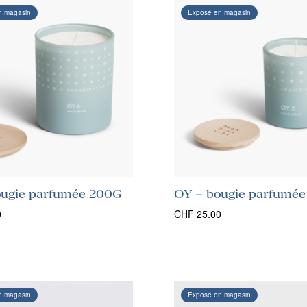
n magasin
Exposé en magasin
ougie parfumée 200G
OY – bougie parfumée
0
CHF
25.00
n magasin
Exposé en magasin