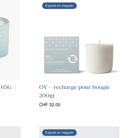
Exposé en magasin
 65G
OY – recharge pour bougie
200gr
CHF
32.00
Exposé en magasin