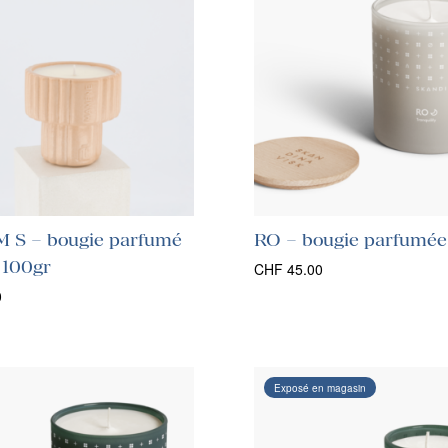
 S – bougie parfumé
RO – bougie parfumé
 100gr
CHF
45.00
0
Exposé en magasin