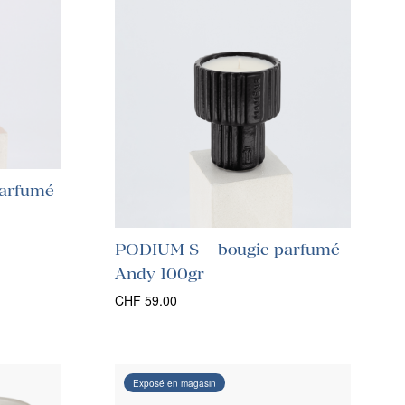
arfumé
PODIUM S – bougie parfumé
Andy 100gr
CHF
59.00
Exposé en magasin