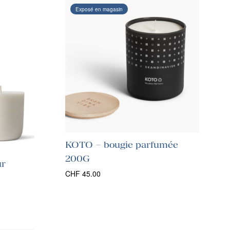
Exposé en magasin
KOTO – bougie parfumée
200G
ur
CHF
45.00