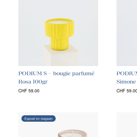
PODIUM S – bougie parfumé
PODIUM
Rosa 100gr
Simone
CHF
59.00
CHF
59.0
Exposé en magasin