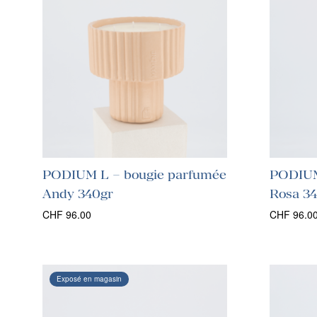
PODIUM L – bougie parfumée
PODIUM
Andy 340gr
Rosa 3
CHF
96.00
CHF
96.0
Exposé en magasin