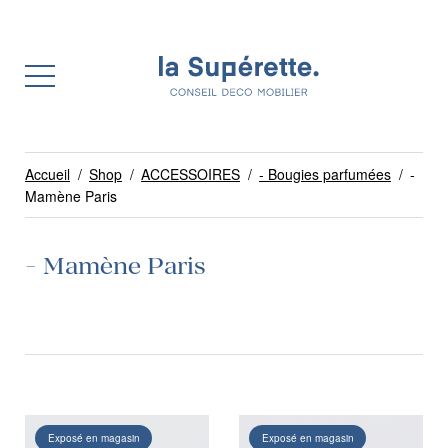
Accueil
/
Shop
/
ACCESSOIRES
/
- Bougies parfumées
/
-
Mamène Paris
- Mamène Paris
Exposé en magasin
Exposé en magasin