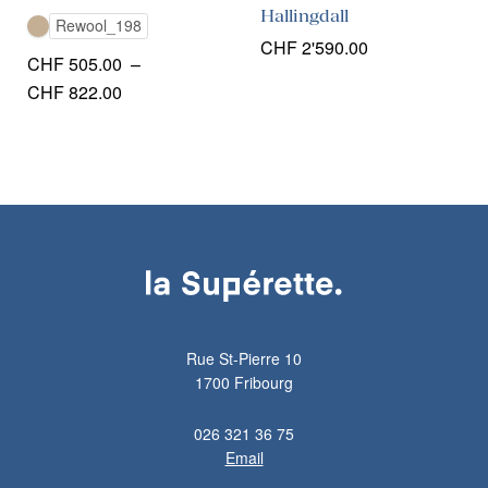
Hallingdall
Rewool_198
CHF
2'590.00
CHF
505.00
–
Plage
CHF
822.00
de
prix :
CHF 505.00
à
CHF 822.00
Rue St-Pierre 10
1700 Fribourg
026 321 36 75
Email