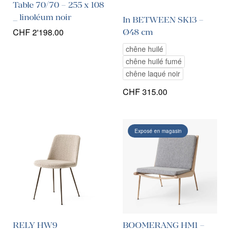
Table 70/70 – 255 x 108
_ linoléum noir
In BETWEEN SK13 –
CHF
2'198.00
Ø48 cm
chêne huilé
chêne huilé fumé
chêne laqué noir
CHF
315.00
Exposé en magasin
RELY HW9
BOOMERANG HM1 –