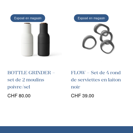
initial
actuel
était :
est :
CHF 95.00.
CHF 59
Exposé en magasin
Exposé en magasin
BOTTLE GRINDER –
FLOW – Set de 4 rond
set de 2 moulins
de serviettes en laiton
poivre/sel
noir
CHF
80.00
CHF
39.00