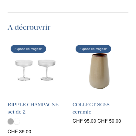
A décrouvrir
Exposé en magasin
Exposé en magasin
RIPPLE CHAMPAGNE –
COLLECT SC68 –
set de 2
ceramic
Le
Le
CHF
95.00
CHF
59.00
prix
prix
CHF
39.00