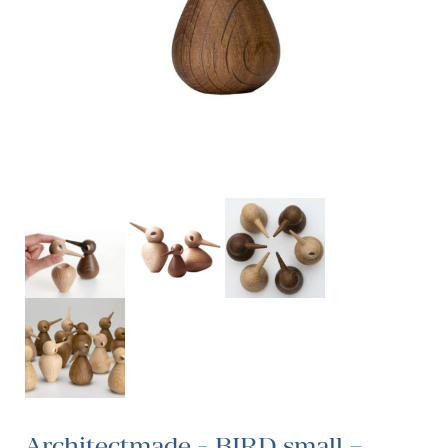
Architectmade - BIRD small –