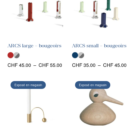
ARCS large – bougeoirs
ARCS small – bougeoirs
Plage
Pla
CHF
45.00
–
CHF
55.00
CHF
35.00
–
CHF
45.00
de
de
prix :
prix 
Exposé en magasin
Exposé en magasin
CHF 45.00
CHF
à
à
CHF 55.00
CHF