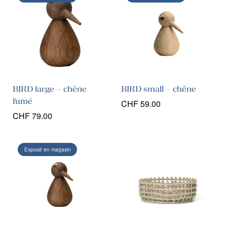
BIRD large – chêne
BIRD small – chêne
fumé
CHF
59.00
CHF
79.00
Exposé en magasin