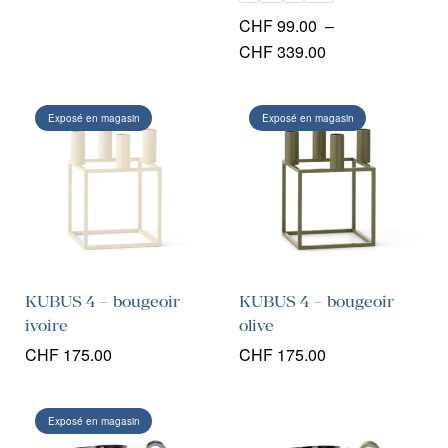
CHF
99.00
–
Plage
CHF
339.00
de
prix :
Exposé en magasin
Exposé en magasin
CHF 99.00
à
CHF 339.00
KUBUS 4 – bougeoir
KUBUS 4 – bougeoir
ivoire
olive
CHF
175.00
CHF
175.00
Exposé en magasin