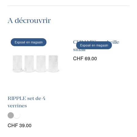
A décrouvrir
CERAMIC- corbeille
Exposé en magasin
Exposé en magasin
small
CHF
69.00
RIPPLE set de 4
verrines
CHF
39.00