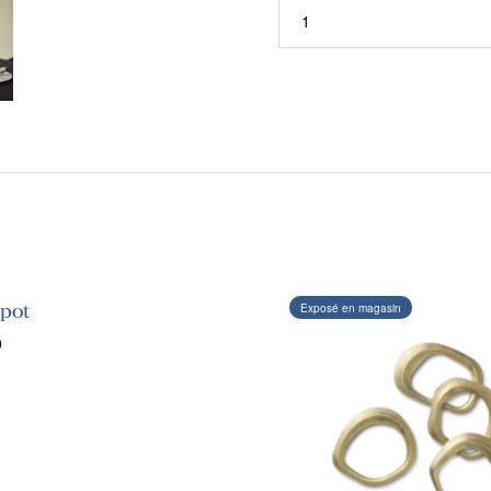
pot
Exposé en magasin
0