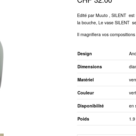
Edité par Muuto , SILENT est u
la bouche, Le vase SILENT se dé
Il magnifiera vos compositions
Design
And
Dimensions
dia
Matériel
verr
Couleur
ver
Disponibilité
en 
Poids
1.9