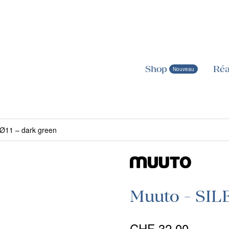
Shop
Réa
Ø11 – dark green
Muuto - SILE
CHF
32.00