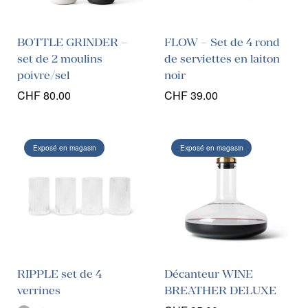
BOTTLE GRINDER –
FLOW – Set de 4 rond
set de 2 moulins
de serviettes en laiton
poivre/sel
noir
CHF
80.00
CHF
39.00
Exposé en magasin
Exposé en magasin
RIPPLE set de 4
Décanteur WINE
verrines
BREATHER DELUXE