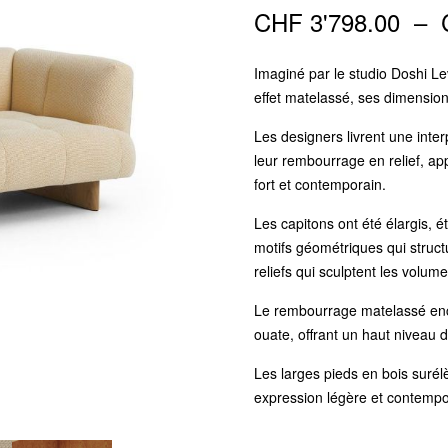
CHF
3'798.00
–
Imaginé par le studio Doshi L
effet matelassé, ses dimensio
Les designers livrent une inte
leur rembourrage en relief, a
fort et contemporain.
Les capitons ont été élargis,
motifs géométriques qui struct
reliefs qui sculptent les volum
Le rembourrage matelassé enc
ouate, offrant un haut niveau d
Les larges pieds en bois suré
expression légère et contempo