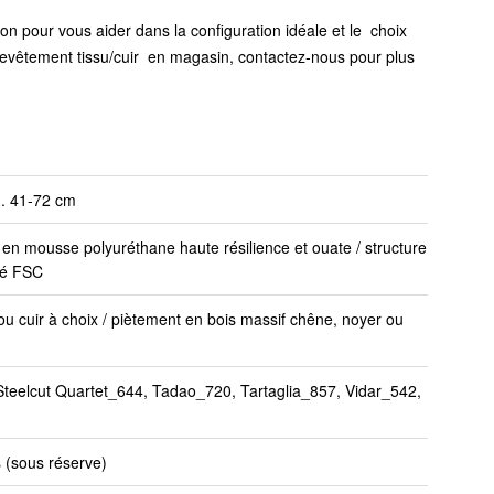
n pour vous aider dans la configuration idéale et le choix
revêtement tissu/cuir en magasin, contactez-nous pour plus
h. 41-72 cm
en mousse polyuréthane haute résilience et ouate / structure
fié FSC
 ou cuir à choix / piètement en bois massif chêne, noyer ou
teelcut Quartet_644, Tadao_720, Tartaglia_857, Vidar_542,
 (sous réserve)