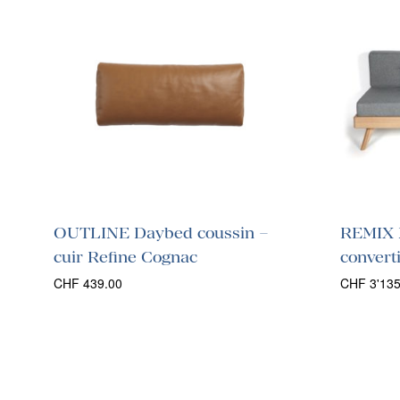
OUTLINE Daybed coussin –
REMIX
cuir Refine Cognac
converti
CHF
439.00
CHF
3'135