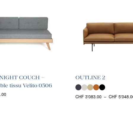
 NIGHT COUCH –
OUTLINE 2
ble tissu Velito 0506
.00
CHF
3'083.00
–
CHF
5'048.0