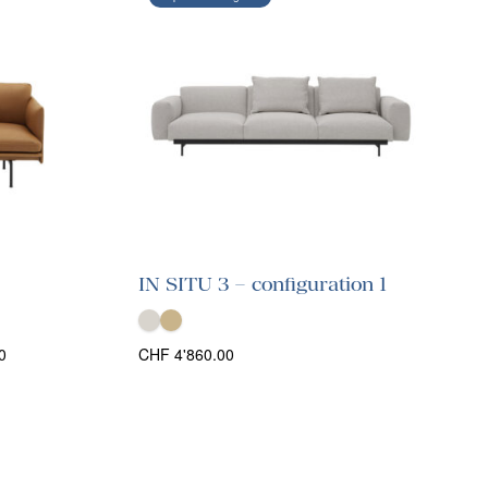
IN SITU 3 – configuration 1
Plage
0
CHF
4'860.00
de
prix :
CHF 3'083.00
à
CHF 5'048.00