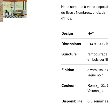
Nous sommes à votre dispositio
du tissu . Nombreux choix de 
d’infos.
Design
HAY
Dimensions
214 x 109 x 
Structure
rembourrage 
en bois certi
Finition
divers tissus
laqué noir
Couleur
Remix_123, S
Volume_30
Disponibilité
6-8 semaines