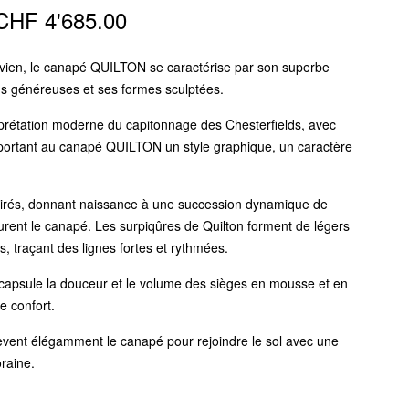
Plage
CHF
4'685.00
de
evien, le canapé QUILTON se caractérise par son superbe
prix :
ns généreuses et ses formes sculptées.
CHF 3'798.00
rprétation moderne du capitonnage des Chesterfields, avec
pportant au canapé QUILTON un style graphique, un caractère
à
CHF 4'685.00
 étirés, donnant naissance à une succession dynamique de
urent le canapé. Les surpiqûres de Quilton forment de légers
es, traçant des lignes fortes et rythmées.
apsule la douceur et le volume des sièges en mousse et en
e confort.
lèvent élégamment le canapé pour rejoindre le sol avec une
raine.